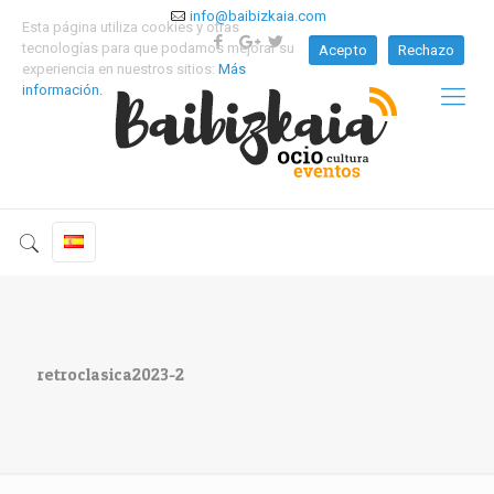
info@baibizkaia.com
Esta página utiliza cookies y otras
tecnologías para que podamos mejorar su
Acepto
Rechazo
experiencia en nuestros sitios:
Más
información.
retroclasica2023-2