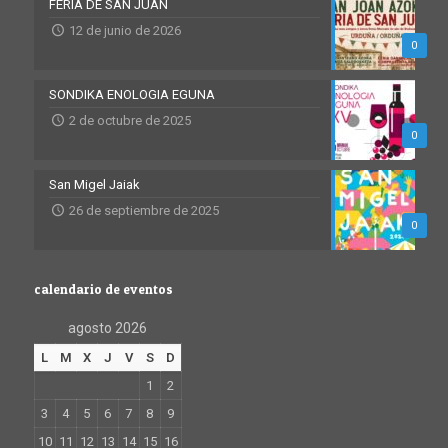
FERIA DE SAN JUAN
12 de junio de 2026
0
SONDIKA ENOLOGIA EGUNA
2 de octubre de 2025
0
San Migel Jaiak
26 de septiembre de 2025
0
calendario de eventos
agosto 2026
L
M
X
J
V
S
D
1
2
3
4
5
6
7
8
9
10
11
12
13
14
15
16