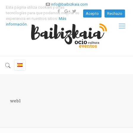
info@baibizkaia.com
Esta página utiliza cookies y otras
tecnologías para que podamos mejorar su
Acepto
Rechazo
experiencia en nuestros sitios:
Más
información.
web1