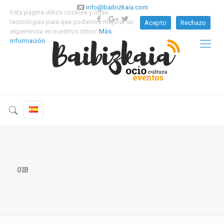
info@baibizkaia.com
Esta página utiliza cookies y otras
tecnologías para que podamos mejorar su
Acepto
Rechazo
experiencia en nuestros sitios:
Más
información.
01B