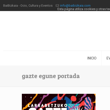
BaiBizkaia - Ocio, Cultura y Eventos
info@baibizkaia.com
Esta página utiliza cookies y otras 
INICIO
E
gazte egune portada