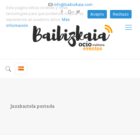
info@baibizkaia.com
Esta página utiliza cookies y otras
tecnologías para que podamos mejorar su
Acepto
Rechazo
experiencia en nuestros sitios:
Más
información.
Jazzkartela portada