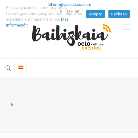
info@baibizkaia.com
Esta página utiliza cookies y otras
tecnologías para que podamos mejorar su
Acepto
Rechazo
experiencia en nuestros sitios:
Más
información.
6