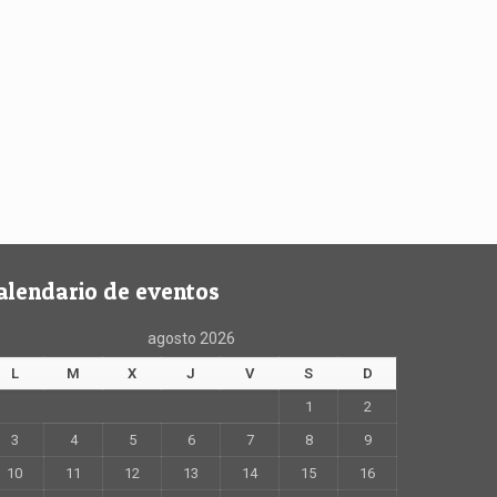
alendario de eventos
agosto 2026
L
M
X
J
V
S
D
1
2
3
4
5
6
7
8
9
10
11
12
13
14
15
16