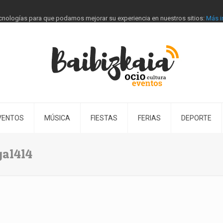
tecnologías para que podamos mejorar su experiencia en nuestros sitios:
Más i
VENTOS
MÚSICA
FIESTAS
FERIAS
DEPORTE
ga1414