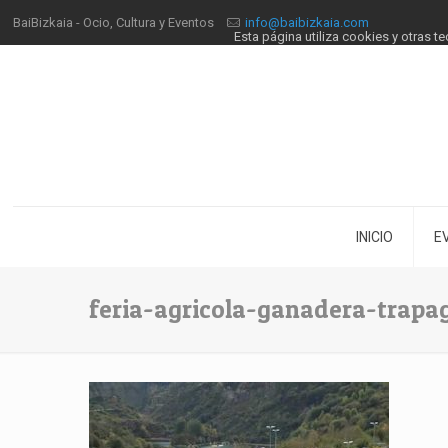
BaiBizkaia - Ocio, Cultura y Eventos
info@baibizkaia.com
Esta página utiliza cookies y otras 
INICIO
E
feria-agricola-ganadera-trapa