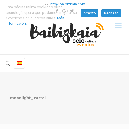
info@baibizkaia.com
Esta página utiliza cookies y otras
tecnologías para que podamos mejorar su
Acepto
Rechazo
experiencia en nuestros sitios:
Más
información.
moonlight_cartel