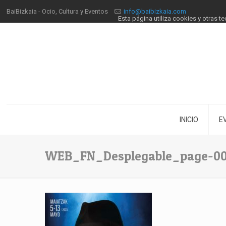
BaiBizkaia - Ocio, Cultura y Eventos
info@baibizkaia.com
Esta página utiliza cookies y otras 
INICIO
E
WEB_FN_Desplegable_page-00