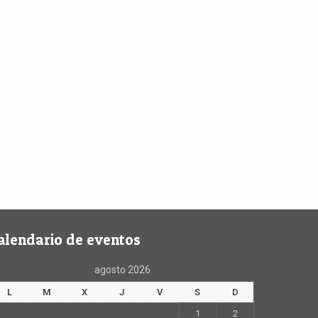
alendario de eventos
agosto 2026
L
M
X
J
V
S
D
1
2